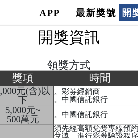
APP
最新獎號
開
開獎資訊
領獎方式
獎項
時間
5,000元(含)以
。彩券經銷商
下
。中國信託銀行
5,000元~
。中國信託銀行
500萬元
須先經高額兌獎專線預
兌獎，進行彩券驗證程