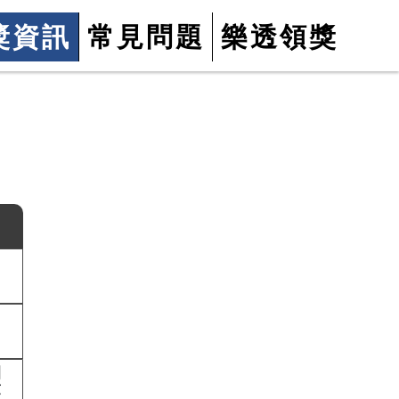
獎資訊
常見問題
樂透領獎
約
序